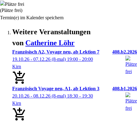
(Plätze frei)
Termin(e) im Kalender speichern
Weitere Veranstaltungen
von
Catherine
Löhr
Französisch A2, Voyage neu, ab Lektion 7
408.b2.2026
19.10.26 - 07.12.26
(8-mal)
19:00
- 20:00
Kirn
Französisch Voyage neu, A1, ab Lektion 3
408.b1.2026
20.10.26 - 08.12.26
(8-mal)
18:30
- 19:30
Kirn