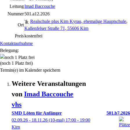
Leitung
Imad Baccouche
Nummer
501.a12.2026
Realschule plus Kirn Kyrau, ehemalige Hauptschule
,
Ort
Kallenfelser Straße 71, 55606 Kirn
Preis
kostenfrei
Kontaktaufnahme
Belegung:
(noch 1 Platz frei)
Termin(e) im Kalender speichern
Weitere Veranstaltungen
von
Imad
Baccouche
vhs
SMD Löten für Anfänger
501.b7.2026
02.09.26 - 18.11.26
(10-mal)
17:00
- 19:00
Kirn