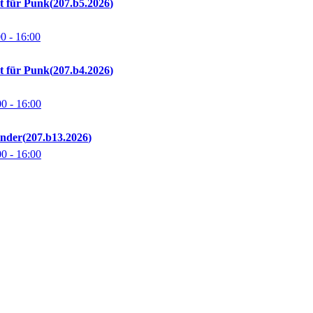
t für Punk
207.b5.2026
00
- 16:00
t für Punk
207.b4.2026
00
- 16:00
inder
207.b13.2026
00
- 16:00