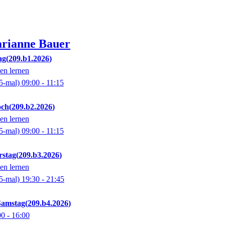
rianne
Bauer
ag
209.b1.2026
en lernen
5-mal)
09:00
- 11:15
och
209.b2.2026
en lernen
5-mal)
09:00
- 11:15
stag
209.b3.2026
en lernen
5-mal)
19:30
- 21:45
Samstag
209.b4.2026
00
- 16:00