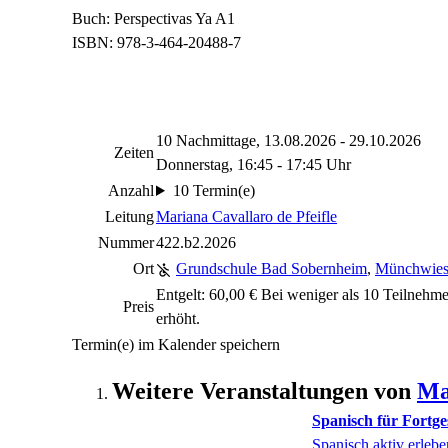
Buch: Perspectivas Ya A1
ISBN: 978-3-464-20488-7
10 Nachmittage, 13.08.2026 - 29.10.2026
Zeiten
Donnerstag, 16:45 - 17:45 Uhr
Anzahl
10 Termin(e)
Leitung
Mariana Cavallaro de Pfeifle
Nummer
422.b2.2026
Ort
Grundschule Bad Sobernheim
,
Münchwies
Entgelt: 60,00 € Bei weniger als 10 Teilnehme
Preis
erhöht.
Termin(e) im Kalender speichern
Weitere Veranstaltungen von
Ma
Spanisch für Fortge
Spanisch aktiv erlebe