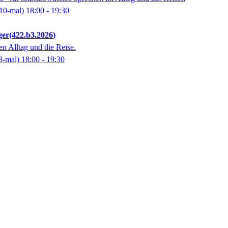
10-mal)
18:00
- 19:30
ger
422.b3.2026
en Alltag und die Reise.
8-mal)
18:00
- 19:30