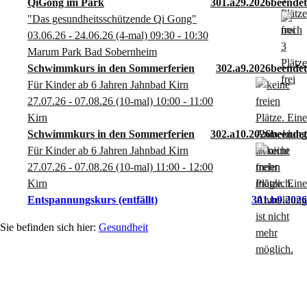
QiGong im Park
301.a29.2026
"Das gesundheitsschützende Qi Gong"
03.06.26 - 24.06.26
(4-mal)
09:30
- 10:30
Marum Park Bad Sobernheim
Schwimmkurs in den Sommerferien
302.a9.2026
Für Kinder ab 6 Jahren Jahnbad Kirn
27.07.26 - 07.08.26
(10-mal)
10:00
- 11:00
Kirn
Schwimmkurs in den Sommerferien
302.a10.2026
Für Kinder ab 6 Jahren Jahnbad Kirn
27.07.26 - 07.08.26
(10-mal)
11:00
- 12:00
Kirn
Entspannungskurs
(entfällt)
301.b9.2026
Gesundheit