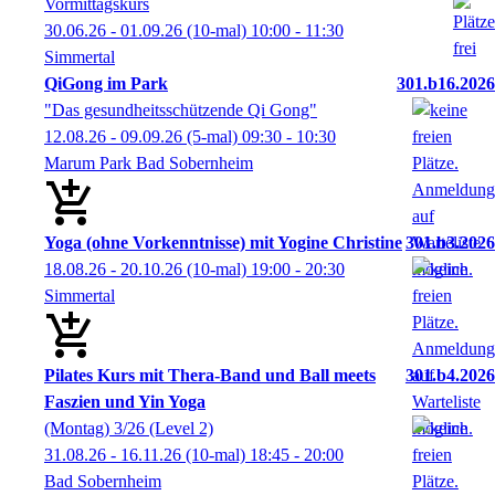
Vormittagskurs
30.06.26 - 01.09.26
(10-mal)
10:00
- 11:30
Simmertal
QiGong im Park
301.b16.2026
"Das gesundheitsschützende Qi Gong"
12.08.26 - 09.09.26
(5-mal)
09:30
- 10:30
Marum Park Bad Sobernheim
Yoga (ohne Vorkenntnisse) mit Yogine Christine
301.b3.2026
18.08.26 - 20.10.26
(10-mal)
19:00
- 20:30
Simmertal
Pilates Kurs mit Thera-Band und Ball meets
301.b4.2026
Faszien und Yin Yoga
(Montag) 3/26 (Level 2)
31.08.26 - 16.11.26
(10-mal)
18:45
- 20:00
Bad Sobernheim