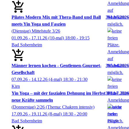
Pilates Modern Mix mit Thera-Band und Ball
301.b5.2026
meets Yin Yoga und Faszien
(Dienstag) Mittelstufe 3/26
01.09.26 - 17.11.26
(10-mal)
18:00
- 19:15
Bad Sobernheim
Männer lernen kochen - Gentlemen-Gourmet-
305.b4.2026
Gesellschaft
07.09.26 - 14.12.26
(4-mal)
18:30
- 21:30
Kirn
Yin Yoga – mit der faszialen Dehnung im Herbst
301.b7.2026
neue Kräfte sammeln
(Donnerstag) 2/26 (Thema: Chakren intensiv)
17.09.26 - 19.11.26
(8-mal)
18:30
- 20:00
Bad Sobernheim