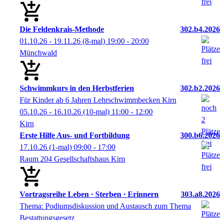
Die Feldenkrais-Methode
302.b4.2026
01.10.26 - 19.11.26
(8-mal)
19:00
- 20:00
Münchwald
Schwimmkurs in den Herbstferien
302.b2.2026
Für Kinder ab 6 Jahren Lehrschwimmbecken Kirn
05.10.26 - 16.10.26
(10-mal)
11:00
- 12:00
Kirn
Erste Hilfe Aus- und Fortbildung
300.b6.2026
17.10.26
(1-mal)
09:00
- 17:00
Raum 204 Gesellschaftshaus Kirn
Vortragsreihe Leben · Sterben · Erinnern
303.a8.2026
Thema: Podiumsdiskussion und Austausch zum Thema
Bestattungsgesetz