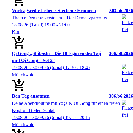
Vortragsreihe Leben · Sterben · Erinnern
303.a6.2026
Thema: Demenz verstehen – Der Demenzparcours
18.08.26
(1-mal)
19:00
- 21:00
Kirn
Qi Gong „Shibashi – Die 18 Figuren des Taiji
306.b8.2026
und Qi Gong – Set 2“
19.08.26 - 30.09.26
(6-mal)
17:30
- 18:45
Münchwald
Den Tag ausatmen
306.b6.2026
Deine Abendroutine mit Yoga & Qi Gong für einen freien
Kopf und tiefen Schlaf
19.08.26 - 30.09.26
(6-mal)
19:15
- 20:15
Münchwald