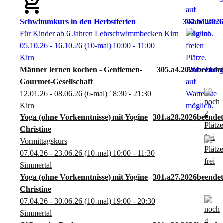
Schwimmkurs in den Herbstferien
302.b1.2026
Für Kinder ab 6 Jahren Lehrschwimmbecken Kirn
05.10.26 - 16.10.26
(10-mal)
10:00
- 11:00
Kirn
Männer lernen kochen - Gentlemen-
305.a4.2026
Gourmet-Gesellschaft
12.01.26 - 08.06.26
(6-mal)
18:30
- 21:30
Kirn
Yoga (ohne Vorkenntnisse) mit Yogine
301.a28.2026
Christine
Vormittagskurs
07.04.26 - 23.06.26
(10-mal)
10:00
- 11:30
Simmertal
Yoga (ohne Vorkenntnisse) mit Yogine
301.a27.2026
Christine
07.04.26 - 30.06.26
(10-mal)
19:00
- 20:30
Simmertal