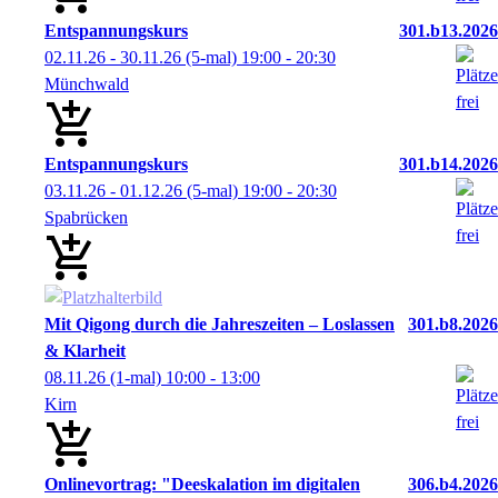
Entspannungskurs
301.b13.2026
02.11.26 - 30.11.26
(5-mal)
19:00
- 20:30
Münchwald
Entspannungskurs
301.b14.2026
03.11.26 - 01.12.26
(5-mal)
19:00
- 20:30
Spabrücken
Mit Qigong durch die Jahreszeiten – Loslassen
301.b8.2026
& Klarheit
08.11.26
(1-mal)
10:00
- 13:00
Kirn
Onlinevortrag: "Deeskalation im digitalen
306.b4.2026