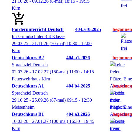
21.10.26 - 09.12.26
(8-mal)
18:15
- 19:15
Kirn
Förderunterricht Deutsch
404.a10.2025
für Grundschüler 3-4 Klasse
29.03.25 - 21.11.26
(70-mal)
10:30
- 12:00
Kirn
Deutschkurs B2
404.a1.2026
Sprachziel Deutsch
02.03.26 - 17.02.27
(150-mal)
11:00
- 14:15
Feuerwehrhaus Kirn
Deutschkurs A1
404.b4.2025
Sprachziel Deutsch
29.10.25 - 25.09.26
(87-mal)
09:15
- 12:30
Meisenheim
Deutschkurs B1
404.a3.2026
10.03.26 - 27.01.27
(100-mal)
16:30
- 19:45
Kirn