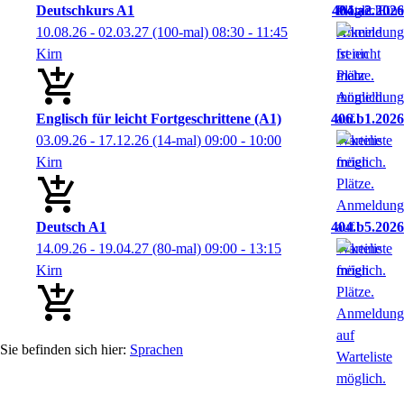
Deutschkurs A1
404.a2.2026
10.08.26 - 02.03.27
(100-mal)
08:30
- 11:45
Kirn
Englisch für leicht Fortgeschrittene (A1)
406.b1.2026
03.09.26 - 17.12.26
(14-mal)
09:00
- 10:00
Kirn
Deutsch A1
404.b5.2026
14.09.26 - 19.04.27
(80-mal)
09:00
- 13:15
Kirn
Sprachen